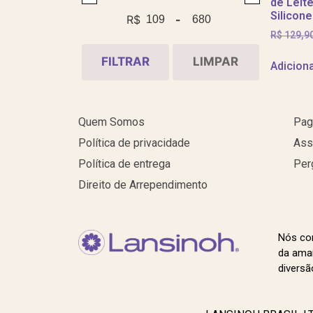
de Leit
Silicone
R$
-
Minimum Price
Maximum Price
R$
129,9
FILTRAR
LIMPAR
Adiciona
Quem Somos
Pag
Política de privacidade
Ass
Política de entrega
Per
Direito de Arrependimento
Nós co
da ama
diversã