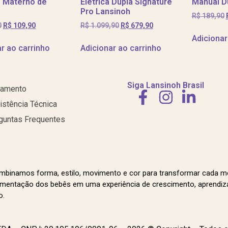
e Materno de
Elétrica Dupla Signature
Manual D
Pro Lansinoh
R$
189,90
0
R$
109,90
R$
1.099,90
R$
679,90
Adicionar
r ao carrinho
Adicionar ao carrinho
Siga Lansinoh Brasil
amento
istência Técnica
guntas Frequentes
mbinamos forma, estilo, movimento e cor para transformar cada 
mentação dos bebês em uma experiência de crescimento, aprendiz
o.