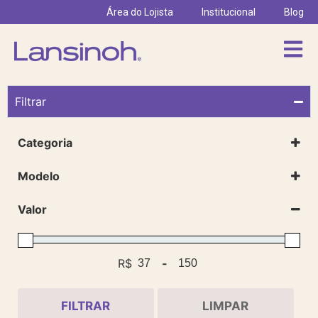
Área do Lojista
Institucional
Blog
Filtrar
Categoria
Cuidados
(5)
Lançamentos
(1)
Modelo
Absorventes para Seios
Compressas para Seios
Valor
R$
-
Minimum Price
Maximum Price
FILTRAR
LIMPAR