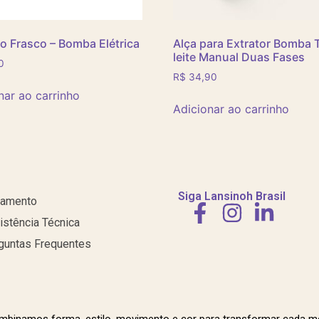
o Frasco – Bomba Elétrica
Alça para Extrator Bomba T
leite Manual Duas Fases
0
R$
34,90
nar ao carrinho
Adicionar ao carrinho
Siga Lansinoh Brasil
amento
istência Técnica
guntas Frequentes
mbinamos forma, estilo, movimento e cor para transformar cada 