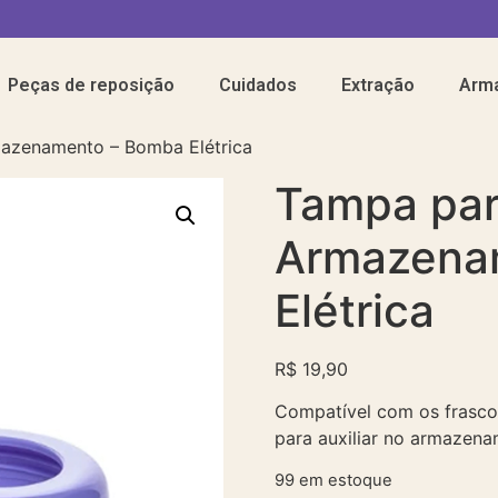
Peças de reposição
Cuidados
Extração
Arm
azenamento – Bomba Elétrica
Tampa pa
Armazena
Elétrica
R$
19,90
Compatível com os frascos
para auxiliar no armazena
99 em estoque