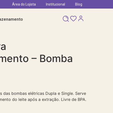
Área do Lojista
Institucional
Blog
azenamento
ra
mento – Bomba
 das bombas elétricas Dupla e Single. Serve
mento do leite após a extração. Livre de BPA.