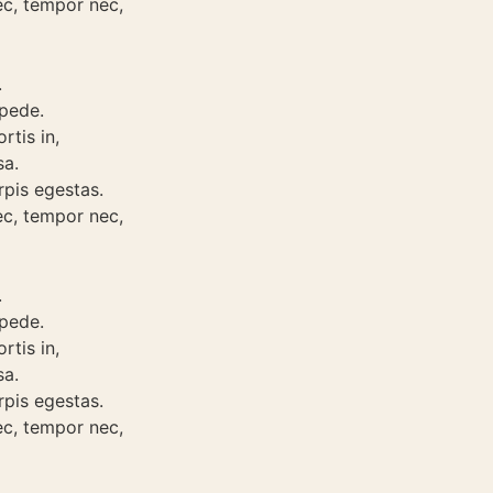
ec, tempor nec,
.
 pede.
rtis in,
sa.
rpis egestas.
ec, tempor nec,
.
 pede.
rtis in,
sa.
rpis egestas.
ec, tempor nec,