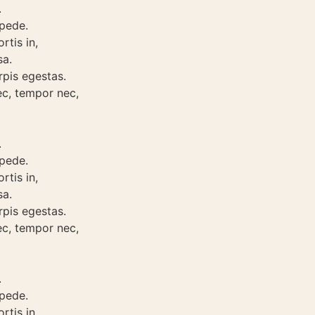
.
 pede.
rtis in,
sa.
rpis egestas.
ec, tempor nec,
.
 pede.
rtis in,
sa.
rpis egestas.
ec, tempor nec,
.
 pede.
rtis in,