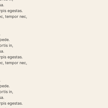
sa.
rpis egestas.
ec, tempor nec,
.
 pede.
rtis in,
sa.
rpis egestas.
ec, tempor nec,
.
 pede.
rtis in,
sa.
rpis egestas.