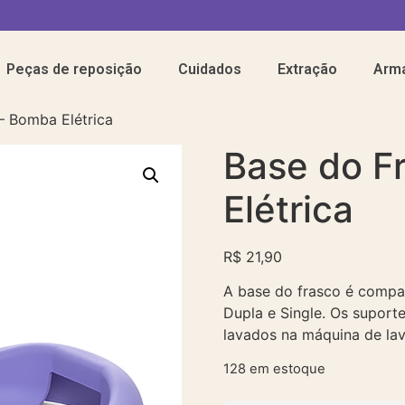
Peças de reposição
Cuidados
Extração
Arm
– Bomba Elétrica
Base do F
Elétrica
R$
21,90
A base do frasco é compat
Dupla e Single. Os suporte
lavados na máquina de lav
128 em estoque