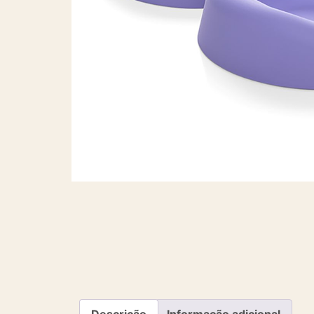
Descrição
Informação adicional