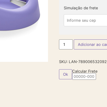
Simulação de frete
Adicionar ao ca
SKU:
LAN-789006532092
Calcular Frete
Ok