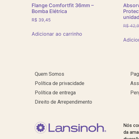
Flange Comfortfit 36mm –
Absorv
Bomba Elétrica
Protec
unida
R$
39,45
R$
42,
Adicionar ao carrinho
Adicio
Quem Somos
Pag
Política de privacidade
Ass
Política de entrega
Per
Direito de Arrependimento
Nós co
da ama