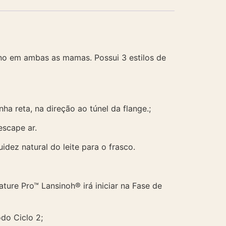
rno em ambas as mamas. Possui 3 estilos de
ha reta, na direção ao túnel da flange.;
escape ar.
idez natural do leite para o frasco.
ture Pro™ Lansinoh® irá iniciar na Fase de
do Ciclo 2;