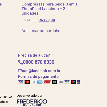
e
Compressas para Seios 3 em 1
TheraPearl Lansinoh – 2
unidades
R$
149,90
R$
129,90
Adicionar ao carrinho
Precisa de ajuda?
0800 878 8330
sac@lansinoh.com.br
Formas de pagamento
Desenvolvido por
momento
ado e