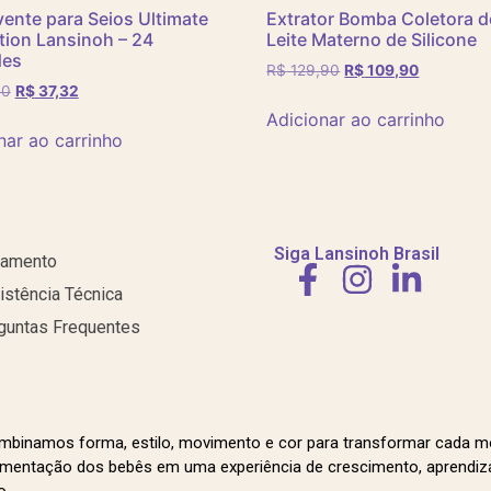
ente para Seios Ultimate
Extrator Bomba Coletora d
tion Lansinoh – 24
Leite Materno de Silicone
des
R$
129,90
R$
109,90
90
R$
37,32
Adicionar ao carrinho
nar ao carrinho
Siga Lansinoh Brasil
amento
istência Técnica
guntas Frequentes
mbinamos forma, estilo, movimento e cor para transformar cada 
mentação dos bebês em uma experiência de crescimento, aprendiz