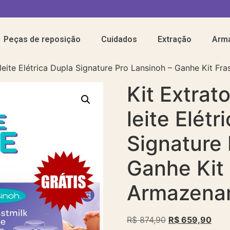
Peças de reposição
Cuidados
Extração
Arm
leite Elétrica Dupla Signature Pro Lansinoh – Ganhe Kit F
Kit Extrat
leite Elétr
Signature 
Ganhe Kit
Armazenam
R$
874,90
R$
659,90