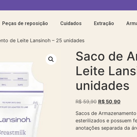
Peças de reposição
Cuidados
Extração
Arm
to de Leite Lansinoh – 25 unidades
Saco de 
Leite Lans
unidades
R$
59,90
R$
50,90
Sacos de Armazenamento d
esterilizados e possuem f
anotações separada da á