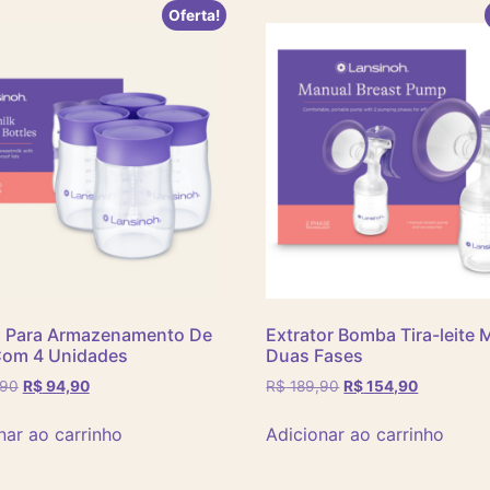
Oferta!
o Para Armazenamento De
Extrator Bomba Tira-leite 
Com 4 Unidades
Duas Fases
,90
R$
94,90
R$
189,90
R$
154,90
nar ao carrinho
Adicionar ao carrinho