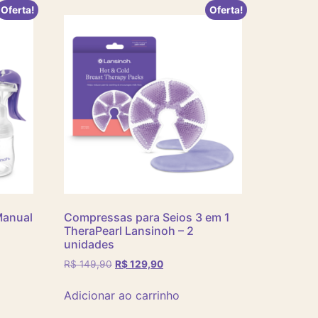
Oferta!
Oferta!
Manual
Compressas para Seios 3 em 1
TheraPearl Lansinoh – 2
unidades
R$
149,90
R$
129,90
Adicionar ao carrinho